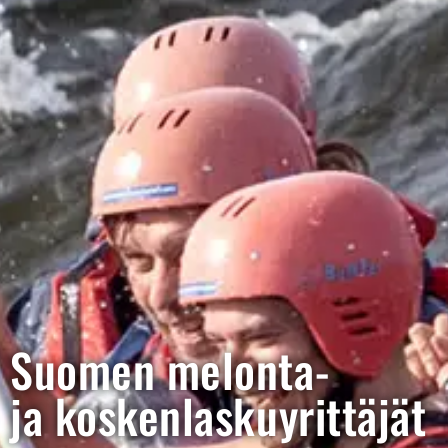
Suomen melonta-
ja kosken­lasku­yrittäjät