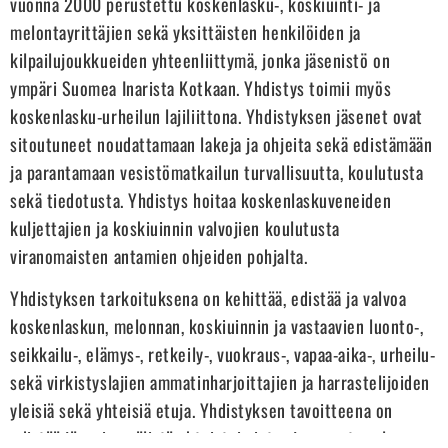
vuonna 2000 perustettu koskenlasku-, koskiuinti- ja
melontayrittäjien sekä yksittäisten henkilöiden ja
kilpailujoukkueiden yhteenliittymä, jonka jäsenistö on
ympäri Suomea Inarista Kotkaan. Yhdistys toimii myös
koskenlasku-urheilun lajiliittona. Yhdistyksen jäsenet ovat
sitoutuneet noudattamaan lakeja ja ohjeita sekä edistämään
ja parantamaan vesistömatkailun turvallisuutta, koulutusta
sekä tiedotusta. Yhdistys hoitaa koskenlaskuveneiden
kuljettajien ja koskiuinnin valvojien koulutusta
viranomaisten antamien ohjeiden pohjalta.
Yhdistyksen tarkoituksena on kehittää, edistää ja valvoa
koskenlaskun, melonnan, koskiuinnin ja vastaavien luonto-,
seikkailu-, elämys-, retkeily-, vuokraus-, vapaa-aika-, urheilu-
sekä virkistyslajien ammatinharjoittajien ja harrastelijoiden
yleisiä sekä yhteisiä etuja. Yhdistyksen tavoitteena on
edistää jäsenien välistä yhteistoimintaa ja parantaa alan